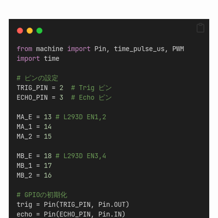
from
 machine 
import
 Pin, time_pulse_us, PWM
import
 time
# ピンの設定
TRIG_PIN = 
2
# Trig ピン
ECHO_PIN = 
3
# Echo ピン
MA_E = 
13
# L293D EN1,2
MA_1 = 
14
MA_2 = 
15
MB_E = 
18
# L293D EN3,4
MB_1 = 
17
MB_2 = 
16
# GPIOの初期化
trig = Pin(TRIG_PIN, Pin.OUT)
echo = Pin(ECHO_PIN, Pin.IN)