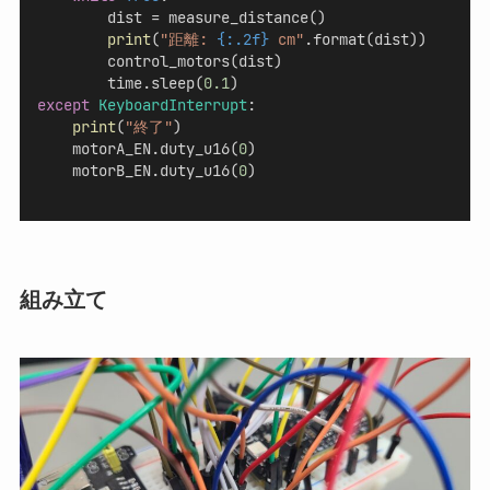
        dist = measure_distance()
print
(
"距離: 
{:.2f}
 cm"
.format(dist))
        control_motors(dist)
        time.sleep(
0.1
)
except
KeyboardInterrupt
:
print
(
"終了"
)
    motorA_EN.duty_u16(
0
)
    motorB_EN.duty_u16(
0
)
組み立て