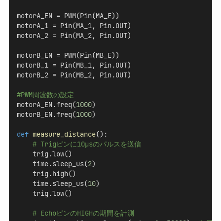
motorA_EN = PWM(Pin(MA_E))
motorA_1 = Pin(MA_1, Pin.OUT)
motorA_2 = Pin(MA_2, Pin.OUT)
motorB_EN = PWM(Pin(MB_E))
motorB_1 = Pin(MB_1, Pin.OUT)
motorB_2 = Pin(MB_2, Pin.OUT)
#PWM周波数の設定
motorA_EN.freq(
1000
)
motorB_EN.freq(
1000
)
def
measure_distance
():
# Trigピンに10μsのパルスを送信
    trig.low()
    time.sleep_us(
2
)
    trig.high()
    time.sleep_us(
10
)
    trig.low()
# EchoピンのHIGHの期間を計測