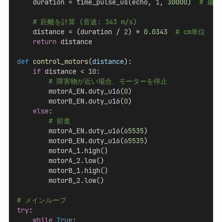
    duration = time_pulse_us(echo, 
1
, 
30000
)  
# 最大
# 距離を計算 (音速: 343 m/s)
    distance = (duration / 
2
) * 
0.0343
# cm単位
return
 distance
def
control_motors
(
distance
):
if
 distance < 
10
:
# 障害物が近い場合、モーターを停止
        motorA_EN.duty_u16(
0
)
        motorB_EN.duty_u16(
0
)
else
:
# 前進
        motorA_EN.duty_u16(
65535
)
        motorB_EN.duty_u16(
65535
)
        motorA_1.high()
        motorA_2.low()
        motorB_1.high()
        motorB_2.low()
# メインループ
try
:
while
True
: